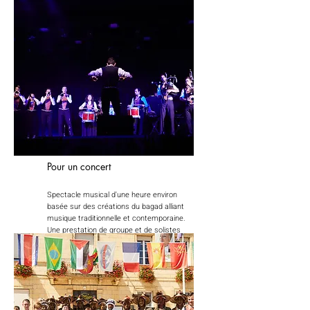
public.
Pour un concert
Spectacle musical d'une heure environ
basée sur des créations du bagad alliant
musique traditionnelle et contemporaine.
Une prestation de groupe et de solistes
mettant en avant des instruments
d'origine diverses.