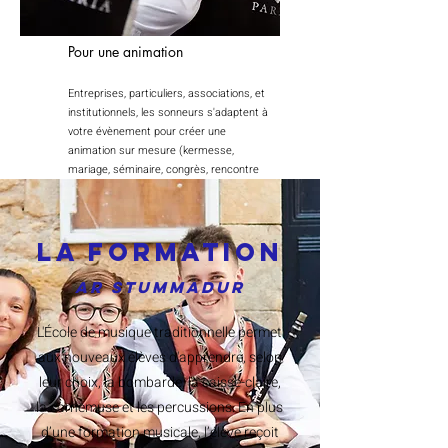
Pour une animation
Entreprises, particuliers, associations, et
institutionnels, les sonneurs s'adaptent à
votre évènement pour créer une
animation sur mesure (kermesse,
mariage, séminaire, congrès, rencontre
sportive, cérémonie...).
LA FORMATION
AR Stummadur
L'École de musique traditionnelle permet
aux nouveaux élèves d'apprendre, selon
leur choix, la bombarde, la caisse-claire,
la cornemuse et les percussions. En plus
d’une formation musicale, l’élève reçoit