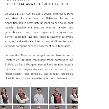
- AROUEZ BRO AN ABERIOÙ ADALEG 20 BLOAZ
Le bagad Bro an Aberioù existe depuis 1995 sur le Pays
des Abers. La commune de Plabennec lui met à
disposition depuis cette date un local, où des cours sont
donnés régulièrement tout au long de l’année. Des
générations ont reçu un enseignement de qualité qui
permet au B
agad
Pays des Abers de rayonner au niveau
local, régional, national et international et d’être classé en
seconde catégorie dans le classement de la fédération.
Le pays des Abers est un magnifique territoire du Nord-
Finistère en Bretagne regroupant treize communes, de
St-Pabu au Sud à Plouguerneau au Nord en allant jusqu'à
Plabennec et Plouguin dans les terres. Un territoire sur
lequel siègent l'Aber Benoît au Sud et l'aber Wrac'h au
Nord. Un territoire sur lequel terre et mer cohabitent.