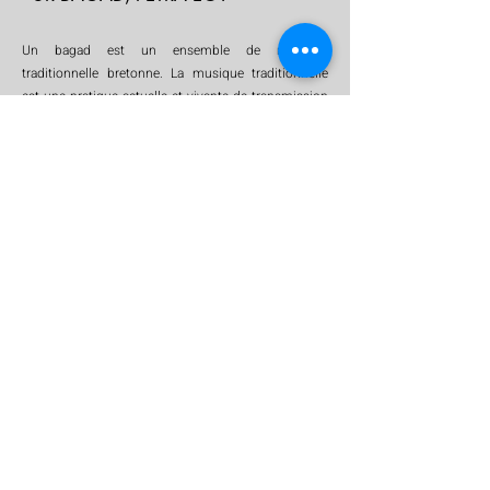
Un bagad est un ensemble de musique
traditionnelle bretonne. La musique traditionnelle
est une pratique actuelle et vivante de transmission
orale. Ce patrimoine immatériel se transmet de
génération en génération. Son processus de
formation commence dès le plus jeune âge, 8 ans
environ, et est en
cadré par des professeurs diplômés
et professionnels, assisté
par des bénévoles
de
l’association. C’est égalem
ent une école
intergéné
rationnelle, un lieu d’apprentissage de la
musique en ensemble, en pratique collective.
L’en
seignement de qualité amène les apprenants à
découvrir et entendre l’univers musical dans lequel
ils évolueront.
Un bagad fait parti d’un réseau de
festivals et de programmations divers et variés à
travers la région, la France et au-delà de nos
frontières.